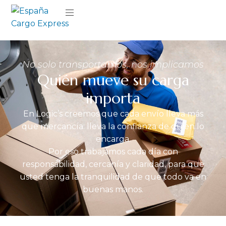
No solo transportamos, nos implicamos
Quién mueve su carga
importa
En Logic’s creemos que cada envío lleva más
que mercancía: lleva la confianza de quien lo
encarga.
Por eso trabajamos cada día con
responsabilidad, cercanía y claridad, para que
usted tenga la tranquilidad de que todo va en
buenas manos.