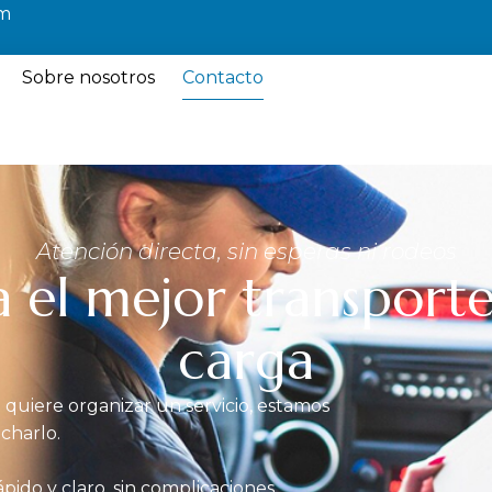
om
Sobre nosotros
Contacto
Atención directa, sin esperas ni rodeos
ja el mejor transport
carga
 quiere organizar un servicio, estamos
charlo.
ápido y claro, sin complicaciones.