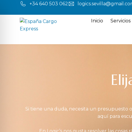
+34 640 503 062
logics.sevilla@gmail.c
Inicio
Servicios
Eli
Si tiene una duda, necesita un presupuesto o
aquí para escu
En Logic’s nos gusta resolver las cosas r